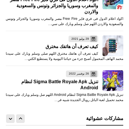
والمغرب وسوريا والجزائر وتونس والسعودية
والاردن
اكواد اعلام الدول فى فري فاير Free Fire مصر والمغرب وسوريا والجزائر وتونس
والسعودية والاردن اللهم صل وسلم وبارك على سي…
29 يوليو 2021
كيف تعرف أن هاتفك مخترق
كيف تعرف أن هاتفك مخترق اللهم صلى وسلم وبارك على سيدنا
محمد الهاتف المحمول أصبح جزء من حياتنا اليومية ولا يستطيع الكثي…
26 نوفمبر 2022
تنزيل Sigma Battle Royale Apk لنظام
Android
تنزيل Sigma Battle Royale Apk لنظام Android اللهم صل وسلم وبارك على سيدنا
محمد تحميل لعبة الباتل رويال الجديدة شبيه فر…
مشاركات عشوائية