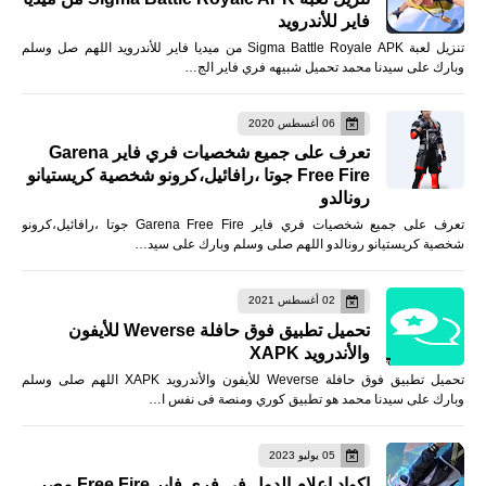
فاير للأندرويد
تنزيل لعبة Sigma Battle Royale APK من ميديا فاير للأندرويد اللهم صل وسلم
وبارك على سيدنا محمد تحميل شبيهه فري فاير الج…
06 أغسطس 2020
تعرف على جميع شخصيات فري فاير Garena
Free Fire جوتا ،رافائيل،كرونو شخصية كريستيانو
رونالدو
تعرف على جميع شخصيات فري فاير Garena Free Fire جوتا ،رافائيل،كرونو
شخصية كريستيانو رونالدو اللهم صلى وسلم وبارك على سيد…
02 أغسطس 2021
تحميل تطبيق فوق حافلة Weverse للأيفون
والأندرويد XAPK
تحميل تطبيق فوق حافلة Weverse للأيفون والأندرويد XAPK اللهم صلى وسلم
وبارك على سيدنا محمد هو تطبيق كوري ومنصة فى نفس ا…
05 يوليو 2023
اكواد اعلام الدول فى فري فاير Free Fire مصر