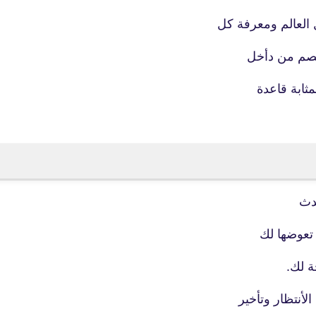
28 يناير 2024
العالم ومعرفة كل
خصم من دأخل
fovtech
29 يناير 2024
دث
 تعوضها لك
ة لك.
fovtech
أنتظار وتأخير
29 يناير 2024