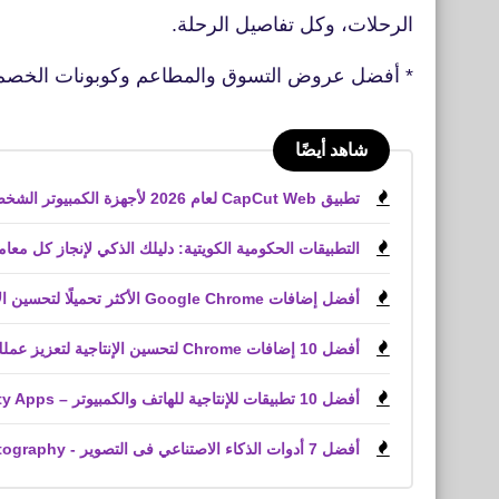
الرحلات، وكل تفاصيل الرحلة.
* أفضل عروض التسوق والمطاعم وكوبونات الخصم
شاهد أيضًا
تطبيق CapCut Web لعام 2026 لأجهزة الكمبيوتر الشخصية، والويب، وأجهزة iPhone، وأجهزة Android
التطبيقات الحكومية الكويتية: دليلك الذكي لإنجاز كل معاملاتك من الهات
أفضل إضافات Google Chrome الأكثر تحميلًا لتحسين الإنتاجية وخدمة العملاء وملفات PDF
أفضل 10 إضافات Chrome لتحسين الإنتاجية لتعزيز عملك
أفضل 10 تطبيقات للإنتاجية للهاتف والكمبيوتر – Top Productivity Apps
أفضل 7 أدوات الذكاء الاصتناعي فى التصوير - The 7 best AI tools for photography