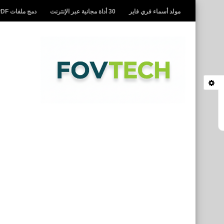
مولد أسماء فري فاير
30 أداة مجانية عبر الإنترنت
دمج ملفات PDF