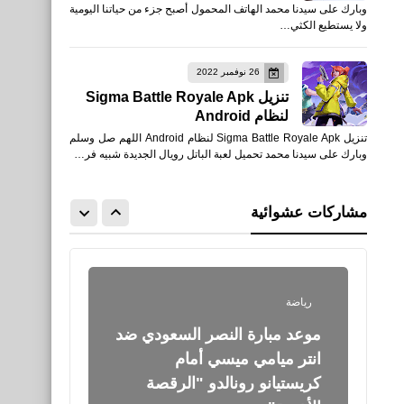
وبارك على سيدنا محمد الهاتف المحمول أصبح جزء من حياتنا اليومية
النسيم عبر منصة شاهد
ولا يستطيع الكثي…
Shahid
26 نوفمبر 2022
تنزيل Sigma Battle Royale Apk
لنظام Android
تنزيل Sigma Battle Royale Apk لنظام Android اللهم صل وسلم
العاب
وبارك على سيدنا محمد تحميل لعبة الباتل رويال الجديدة شبيه فر…
تنزيل لعبة محاكي تصليح
الكمبيوتر Computer Repair
مشاركات عشوائية
Shop للكمبيوتر
رياضة
موعد مبارة النصر السعودي ضد
انتر ميامي ميسي أمام
كريستيانو رونالدو "الرقصة