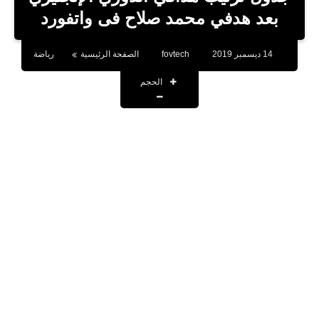
بلوجر
بعد هدفي محمد صلاح فى واتفورد
اخبار
14 ديسمبر 2019
fovtech
الصفحة الرئيسية
رياضة
العاب
الحجم
برامج كمبيوتر
مقالات
تطبيقات
الذكاء الاصطناعي
اخبار الخليج
تكنولوجيا