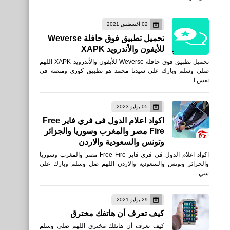
تحميل لعبة أساطير شادو غان
02 أغسطس 2021
Shadowgun Legends
تحميل تطبيق فوق حافلة Weverse
للأيفون والأندرويد
للأيفون والأندرويد XAPK
تحميل تطبيق فوق حافلة Weverse للأيفون والأندرويد XAPK اللهم
صلى وسلم وبارك على سيدنا محمد هو تطبيق كوري ومنصة فى
نفس ا…
العاب
05 يوليو 2023
تحميل لعبة BiBi World
اكواد اعلام الدول فى فري فاير Free
Fire مصر والمغرب وسوريا والجزائر
للأيفون والأندرويد APK شبيهه
وتونس والسعودية والاردن
فال غايز Fall Guys
اكواد اعلام الدول فى فري فاير Free Fire مصر والمغرب وسوريا
والجزائر وتونس والسعودية والاردن اللهم صل وسلم وبارك على
سي…
29 يوليو 2021
كيف تعرف أن هاتفك مخترق
العاب
كيف تعرف أن هاتفك مخترق اللهم صلى وسلم