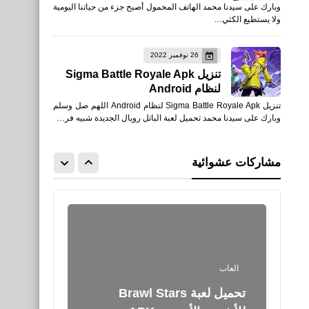
وبارك على سيدنا محمد الهاتف المحمول أصبح جزء من حياتنا اليومية
تحميل لعبة كرة القدم Vive Le
ولا يستطيع الكثي…
Football للأندرويد APK
26 نوفمبر 2022
تنزيل Sigma Battle Royale Apk
لنظام Android
تنزيل Sigma Battle Royale Apk لنظام Android اللهم صل وسلم
العاب
وبارك على سيدنا محمد تحميل لعبة الباتل رويال الجديدة شبيه فر…
تحميل لعبة Mad GunZ -
مشاركات عشوائية
للأيفون والأندرويد XAPK
العاب
تحميل لعبة Brawl Stars