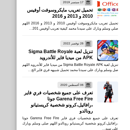
17 سبتمبر 2019
العاب
تحميل تعريب مايكروسوفت أوفيس
2010 و 2013 و 2016
تحميل لعبة Mad GunZ -
تحميل تعريب مايكروسوفت أوفيس 2010 و 2013 و 2016 اللهم
صلي وسلم وبارك على سيدنا محمد كيفية تعريب أوفيس 201…
للأيفون والأندرويد XAPK
26 نوفمبر 2022
تنزيل لعبة Sigma Battle Royale
APK من ميديا فاير للأندرويد
تنزيل لعبة Sigma Battle Royale APK من ميديا فاير للأندرويد اللهم
صل وسلم وبارك على سيدنا محمد تحميل شبيهه فري فاير الج…
العاب
تحميل لعبة Brawl Stars
06 أغسطس 2020
تعرف على جميع شخصيات فري فاير
للأيفون والأندرويد APK
Garena Free Fire جوتا
،رافائيل،كرونو شخصية كريستيانو
رونالدو
تعرف على جميع شخصيات فري فاير Garena Free Fire جوتا
،رافائيل،كرونو شخصية كريستيانو رونالدو اللهم صلى وسلم وبارك
العاب
على سيد…