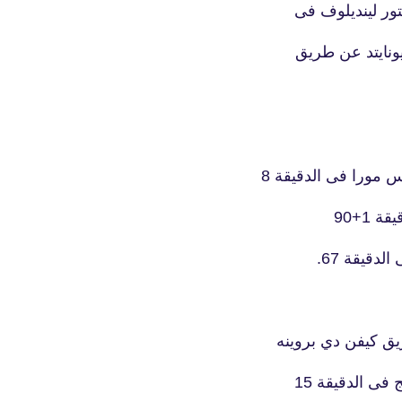
تور لينديلوف فى
fovtech
29 يناير 2021
 مورا فى الدقيقة 8
1+90
دقيقة 67.
fovtech
31 يناير 2021
ق كيفن دي بروينه