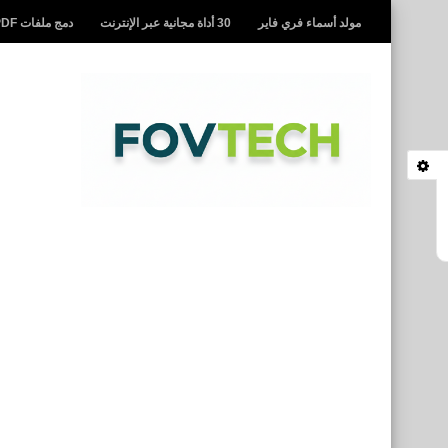
مولد أسماء فري فاير
30 أداة مجانية عبر الإنترنت
دمج ملفات PDF