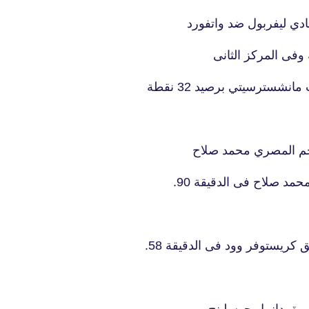
29 يناير 2021
ادي ليفربول ضد واتفورد
fovtech
نجم المصري محمد صلاح
31 يناير 2021
يق
كريستوفر وود فى الدقيقة 58.
fovtech
30 يناير 2021