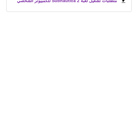
متطلبات تشغيل لعبة Subnautica 2 للكمبيوتر الشخصي