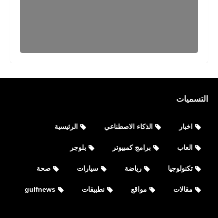
اخبار
التسميات
زلزال عنيف وتسونامي خلال أيام العالم
الهولندي يحذر ويحدد المكان
اخبار
الذكاء الاصطناعي
الرئيسية
العاب
برامج كمبيوتر
بلوجر
تكنولوجيا
رياضة
سيارات
صحة
مقالات
مواقع
نطبيقات
gulfnews