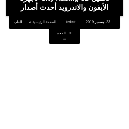
بلوجر
الأيفون والاندرويد أحدث أصدار
اخبار
23 ديسمبر 2019
fovtech
الصفحة الرئيسية
العاب
العاب
الحجم
برامج كمبيوتر
مقالات
تطبيقات
الذكاء الاصطناعي
اخبار الخليج
تكنولوجيا