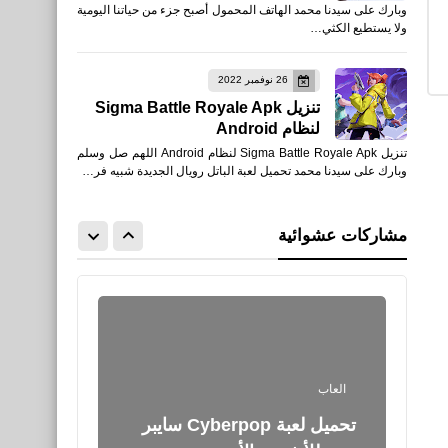
وبارك على سيدنا محمد الهاتف المحمول أصبح جزء من حياتنا اليومية
تحميل لعبة باتل رويال الجديدة
ولا يستطيع الكثي…
Project: BloodStrike
26 نوفمبر 2022
تنزيل Sigma Battle Royale Apk
لنظام Android
تنزيل Sigma Battle Royale Apk لنظام Android اللهم صل وسلم
العاب
وبارك على سيدنا محمد تحميل لعبة الباتل رويال الجديدة شبيه فر…
تعرف على شخصية Tatsuya
تاتسويا الجديدة في تحديث يوم
مشاركات عشوائية
بوياه Garena Free Fire
العاب
تحميل لعبة Cyberpop سايبر