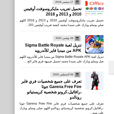
17 سبتمبر 2019
العاب
تحميل تعريب مايكروسوفت أوفيس
2010 و 2013 و 2016
تعرف على شخصية Tatsuya
تحميل تعريب مايكروسوفت أوفيس 2010 و 2013 و 2016 اللهم
تاتسويا الجديدة في تحديث يوم
صلي وسلم وبارك على سيدنا محمد كيفية تعريب أوفيس 201…
بوياه Garena Free Fire
26 نوفمبر 2022
تنزيل لعبة Sigma Battle Royale
APK من ميديا فاير للأندرويد
تنزيل لعبة Sigma Battle Royale APK من ميديا فاير للأندرويد اللهم
صل وسلم وبارك على سيدنا محمد تحميل شبيهه فري فاير الج…
العاب
تحميل لعبة Cyberpop سايبر
06 أغسطس 2020
تعرف على جميع شخصيات فري فاير
بوب للأيفون والأندرويد
Garena Free Fire جوتا
،رافائيل،كرونو شخصية كريستيانو
رونالدو
تعرف على جميع شخصيات فري فاير Garena Free Fire جوتا
،رافائيل،كرونو شخصية كريستيانو رونالدو اللهم صلى وسلم وبارك
على سيد…