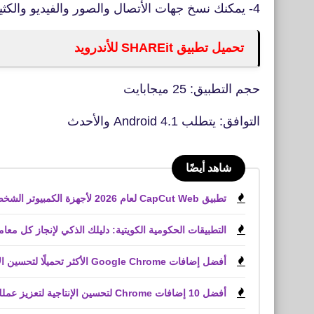
4- يمكنك نسخ جهات الأتصال والصور والفيديو والكثير من الملفات
تحميل تطبيق SHAREit للأندرويد
حجم التطبيق: 25 ميجابايت
التوافق: يتطلب Android 4.1 والأحدث
شاهد أيضًا
تطبيق CapCut Web لعام 2026 لأجهزة الكمبيوتر الشخصية، والويب، وأجهزة iPhone، وأجهزة Android
التطبيقات الحكومية الكويتية: دليلك الذكي لإنجاز كل معاملاتك من الهات
أفضل إضافات Google Chrome الأكثر تحميلًا لتحسين الإنتاجية وخدمة العملاء وملفات PDF
أفضل 10 إضافات Chrome لتحسين الإنتاجية لتعزيز عملك