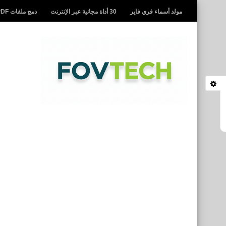
مولد أسماء فري فاير
30 أداة مجانية عبر الإنترنت
دمج ملفات PDF