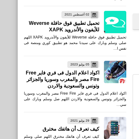
العاب
02 أغسطس 2021
تحميل لعبة CarX Street
تحميل تطبيق فوق حافلة Weverse
للاندرويد APK والأيفون
للأيفون والأندرويد XAPK
تحميل تطبيق فوق حافلة Weverse للأيفون والأندرويد XAPK اللهم
صلى وسلم وبارك على سيدنا محمد هو تطبيق كوري ومنصة فى
نفس ا…
05 يوليو 2023
العاب
اكواد اعلام الدول فى فري فاير Free
Fire مصر والمغرب وسوريا والجزائر
Download Project:
وتونس والسعودية والاردن
BloodStrike APK
اكواد اعلام الدول فى فري فاير Free Fire مصر والمغرب وسوريا
والجزائر وتونس والسعودية والاردن اللهم صل وسلم وبارك على
سي…
29 يوليو 2021
كيف تعرف أن هاتفك مخترق
العاب
كيف تعرف أن هاتفك مخترق اللهم صلى وسلم