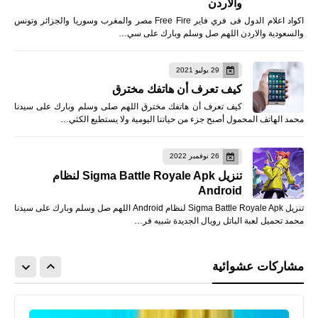
والاردن
اكواد اعلام الدول فى فري فاير Free Fire مصر والمغرب وسوريا والجزائر وتونس
والسعودية والاردن اللهم صل وسلم وبارك على سي…
29 يوليو 2021
كيف تعرف أن هاتفك مخترق
كيف تعرف أن هاتفك مخترق اللهم صلى وسلم وبارك على سيدنا
محمد الهاتف المحمول أصبح جزء من حياتنا اليومية ولا يستطيع الكثي…
26 نوفمبر 2022
تنزيل Sigma Battle Royale Apk لنظام
Android
تنزيل Sigma Battle Royale Apk لنظام Android اللهم صل وسلم وبارك على سيدنا
محمد تحميل لعبة الباتل رويال الجديدة شبيه فر…
مشاركات عشوائية