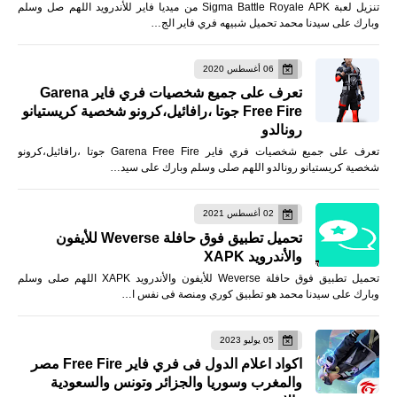
تنزيل لعبة Sigma Battle Royale APK من ميديا فاير للأندرويد اللهم صل وسلم
وبارك على سيدنا محمد تحميل شبيهه فري فاير الج…
06 أغسطس 2020
تعرف على جميع شخصيات فري فاير Garena
Free Fire جوتا ،رافائيل،كرونو شخصية كريستيانو
رونالدو
تعرف على جميع شخصيات فري فاير Garena Free Fire جوتا ،رافائيل،كرونو
شخصية كريستيانو رونالدو اللهم صلى وسلم وبارك على سيد…
02 أغسطس 2021
تحميل تطبيق فوق حافلة Weverse للأيفون
والأندرويد XAPK
تحميل تطبيق فوق حافلة Weverse للأيفون والأندرويد XAPK اللهم صلى وسلم
وبارك على سيدنا محمد هو تطبيق كوري ومنصة فى نفس ا…
05 يوليو 2023
اكواد اعلام الدول فى فري فاير Free Fire مصر
والمغرب وسوريا والجزائر وتونس والسعودية