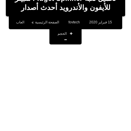
بلوجر
للأيفون والأندرويد أحدث أصدار
اخبار
15 فبراير 2020
fovtech
الصفحة الرئيسية
العاب
العاب
الحجم
برامج كمبيوتر
مقالات
تطبيقات
الذكاء الاصطناعي
اخبار الخليج
تكنولوجيا