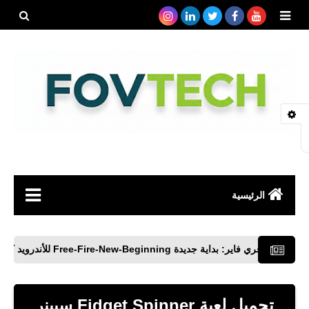
بحث هذه
المدونة
الإلكتروني
الرئيسية
صحة
فاير: بداية جديدة Free-Fire-New-Beginning للأندرويد كريستيانو رونالدو
رياضة
مواقع
تحميل لعبة Fidget Spinner سبينر