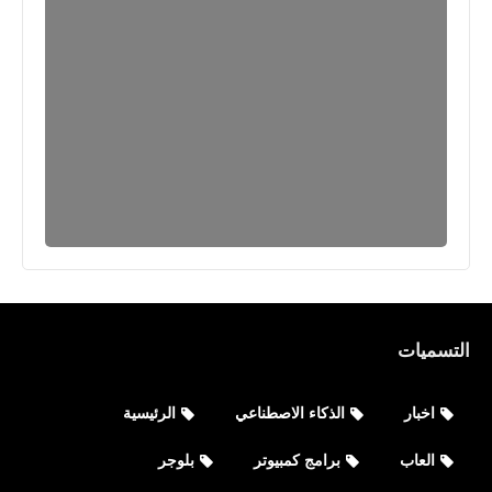
برامج كمبيوتر
تحميل برنامج VLC media player 32 bit
64 bit للكمبيوتر والأندرويد
التسميات
نطبيقات
أفضل 4 تطبيقات الأندرويد لرفع مستوى
اخبار
الذكاء الاصطناعي
الرئيسية
الصوت Top 4 Android Apps for
Volume Up
العاب
برامج كمبيوتر
بلوجر