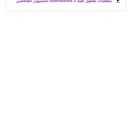
متطلبات تشغيل لعبة Subnautica 2 للكمبيوتر الشخصي