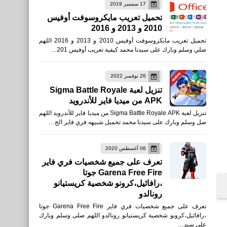
العاب
17 سبتمبر 2019
تحميل تعريب مايكروسوفت أوفيس
تحميل PUBG MOBILE ببجي
2010 و 2013 و 2016
موبايل من App Store
تحميل تعريب مايكروسوفت أوفيس 2010 و 2013 و 2016 اللهم
Google Play TapTap
صلي وسلم وبارك على سيدنا محمد كيفية تعريب أوفيس 201…
apkpure uptodown
26 نوفمبر 2022
تنزيل لعبة Sigma Battle Royale
APK من ميديا فاير للأندرويد
تنزيل لعبة Sigma Battle Royale APK من ميديا فاير للأندرويد اللهم
نطبيقات
صل وسلم وبارك على سيدنا محمد تحميل شبيهه فري فاير الج…
يوتيوب كيدز للأيفون App
06 أغسطس 2020
تعرف على جميع شخصيات فري فاير
Store
Garena Free Fire جوتا
،رافائيل،كرونو شخصية كريستيانو
رونالدو
تعرف على جميع شخصيات فري فاير Garena Free Fire جوتا
،رافائيل،كرونو شخصية كريستيانو رونالدو اللهم صلى وسلم وبارك
على سيد…