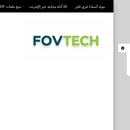
مولد أسماء فري فاير
30 أداة مجانية عبر الإنترنت
دمج ملفات PDF