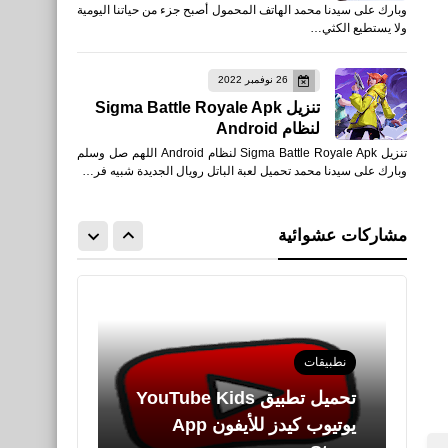
وبارك على سيدنا محمد الهاتف المحمول أصبح جزء من حياتنا اليومية
وتلفاز مجاني للأيفون والأندرويد
ولا يستطيع الكثي…
APK
26 نوفمبر 2022
تنزيل Sigma Battle Royale Apk
لنظام Android
العاب
تنزيل Sigma Battle Royale Apk لنظام Android اللهم صل وسلم
تحميل PUBG MOBILE ببجي
وبارك على سيدنا محمد تحميل لعبة الباتل رويال الجديدة شبيه فر…
موبايل من App Store
Google Play TapTap
مشاركات عشوائية
apkpure uptodown
نطبيقات
يوتيوب كيدز للأيفون App