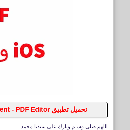
تحميل تطبيق PDFelement - PDF Editor لفتح PDF على iOS و Android
اللهم صلى وسلم وبارك على سيدنا محمد