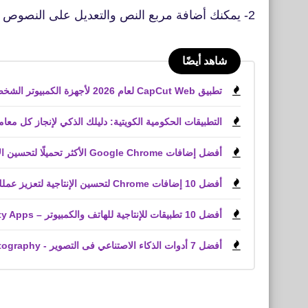
2- يمكنك أضافة مربع النص والتعديل على النصوص
شاهد أيضًا
تطبيق CapCut Web لعام 2026 لأجهزة الكمبيوتر الشخصية، والويب، وأجهزة iPhone، وأجهزة Android
التطبيقات الحكومية الكويتية: دليلك الذكي لإنجاز كل معاملاتك من الهات
أفضل إضافات Google Chrome الأكثر تحميلًا لتحسين الإنتاجية وخدمة العملاء وملفات PDF
أفضل 10 إضافات Chrome لتحسين الإنتاجية لتعزيز عملك
أفضل 10 تطبيقات للإنتاجية للهاتف والكمبيوتر – Top Productivity Apps
أفضل 7 أدوات الذكاء الاصتناعي فى التصوير - The 7 best AI tools for photography