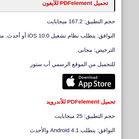
تحميل PDFelement للأيفون
حجم التطبيق: 167.2 ميجابايت
التوافق: يتطلب نظام تشغيل iOS 10.0 أو أحدث. متوافق مع iPhone و iPad و iPod touch
الترخيص: مجانى
للتحميل من الموقع الرسمي أب ستور
تحميل PDFelement للأندرويد
حجم التطبيق: 25 ميجابايت
التوافق: يتطلب Android 4.1 والأحدث