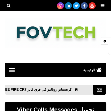
بحث هذه
المدونة
الإلكتروني
الرئيسية
صحة
كريستيانو رونالدو في فري فاير FREE FIRE CR7
رياضة
مواقع
تحميل Viber Calls Messages