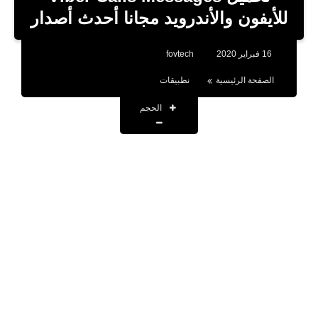
بلوجر
للأيفون والأندرويد مجانا أحدث أصدار
اخبار
16 فبراير 2020
fovtech
العاب
الصفحة الرئيسية
نطبيقات
برامج كمبيوتر
الحجم
مقالات
تطبيقات
الذكاء الاصطناعي
اخبار الخليج
تكنولوجيا