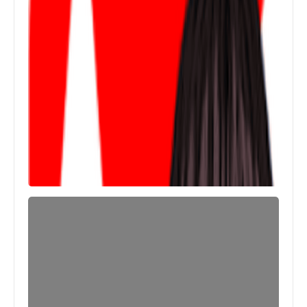
العاب
تحميل فري فاير الهيجان Free Fire:
Rampage أصدار 1.90.1 لأجهزة iPhone
و iPad