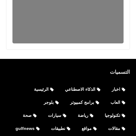
العاب
تحميل فري فاير الهيجان Garena Free
Fire: Rampage التحديث الجديد للأيفون
والأندرويد
التسميات
اخبار
الذكاء الاصطناعي
الرئيسية
العاب
برامج كمبيوتر
بلوجر
تكنولوجيا
رياضة
سيارات
صحة
العاب
مقالات
مواقع
نطبيقات
gulfnews
تحميل لعبة كرة القدم Vive Le Football