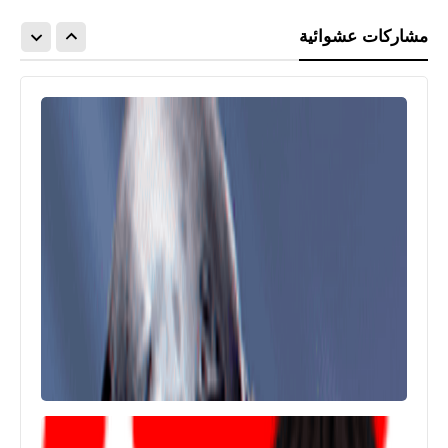
مشاركات عشوائية
العاب
تحميل Apex Legends Mobile‏ لأجهزة
XAPK Android من taptap