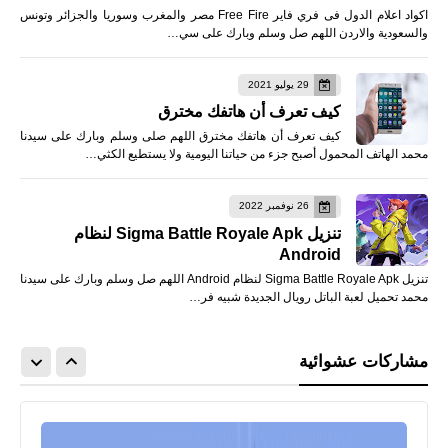
اكواد اعلام الدول فى فري فاير Free Fire مصر والمغرب وسوريا والجزائر وتونس
والسعودية والاردن اللهم صل وسلم وبارك على سي…
29 يوليو 2021
كيف تعرف أن هاتفك مخترق
كيف تعرف أن هاتفك مخترق اللهم صلى وسلم وبارك على سيدنا
محمد الهاتف المحمول أصبح جزء من حياتنا اليومية ولا يستطيع الكثي…
26 نوفمبر 2022
تنزيل Sigma Battle Royale Apk لنظام
Android
تنزيل Sigma Battle Royale Apk لنظام Android اللهم صل وسلم وبارك على سيدنا
محمد تحميل لعبة الباتل رويال الجديدة شبيه فر…
مشاركات عشوائية