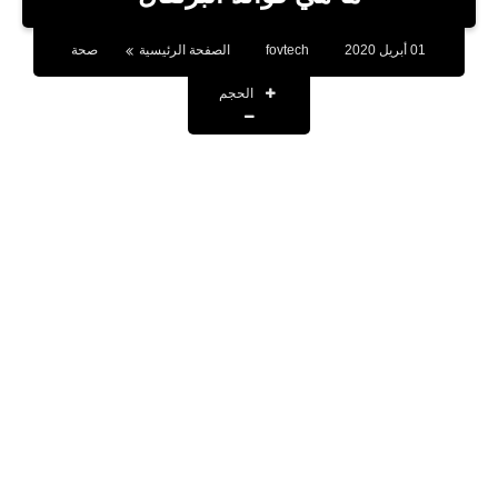
بلوجر
01 أبريل 2020
fovtech
الصفحة الرئيسية
صحة
اخبار
الحجم
العاب
برامج كمبيوتر
مقالات
تطبيقات
الذكاء الاصطناعي
اخبار الخليج
تكنولوجيا