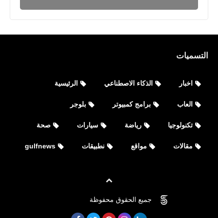
نطبيقات
افضل تطبيقات اتصال مكالمات فيديو
مجانية للاندرويد
التسميات
اخبار
الذكاء الاصطناعي
الرئيسية
العاب
برامج كمبيوتر
بلوجر
تكنولوجيا
رياضة
سيارات
صحة
مقالات
مواقع
نطبيقات
gulfnews
مواقع
جميع الحقوق محفوظة
©
FOVTECH
قائمة روابط البنوك في الكويت