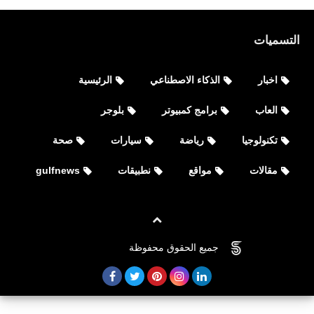
التسميات
اخبار
الذكاء الاصطناعي
الرئيسية
العاب
برامج كمبيوتر
بلوجر
تكنولوجيا
رياضة
سيارات
صحة
مقالات
مواقع
نطبيقات
gulfnews
العاب
رسميا تحديث PUBG Mobile 4.4 لعام
جميع الحقوق محفوظة
©
FOVTECH
2026 تحت اسم “Hero’s Crown”