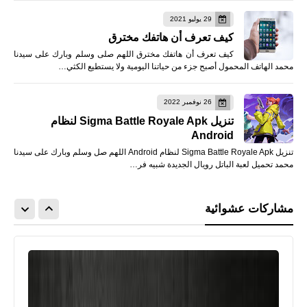
29 يوليو 2021
كيف تعرف أن هاتفك مخترق
كيف تعرف أن هاتفك مخترق اللهم صلى وسلم وبارك على سيدنا
محمد الهاتف المحمول أصبح جزء من حياتنا اليومية ولا يستطيع الكثي…
26 نوفمبر 2022
تنزيل Sigma Battle Royale Apk لنظام
Android
تنزيل Sigma Battle Royale Apk لنظام Android اللهم صل وسلم وبارك على سيدنا
محمد تحميل لعبة الباتل رويال الجديدة شبيه فر…
مشاركات عشوائية