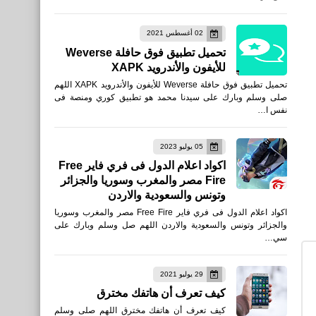
Fastlane: Road to
02 أغسطس 2021
Revenge‏ للأيفون والأندرويد
تحميل تطبيق فوق حافلة Weverse
APK
للأيفون والأندرويد XAPK
تحميل تطبيق فوق حافلة Weverse للأيفون والأندرويد XAPK اللهم
صلى وسلم وبارك على سيدنا محمد هو تطبيق كوري ومنصة فى
نفس ا…
العاب
05 يوليو 2023
تحميل لعبة Danger Close -
اكواد اعلام الدول فى فري فاير Free
Fire مصر والمغرب وسوريا والجزائر
Battle Royale & Online
وتونس والسعودية والاردن
FPS للأيفون والأندرويد XAPK
اكواد اعلام الدول فى فري فاير Free Fire مصر والمغرب وسوريا
والجزائر وتونس والسعودية والاردن اللهم صل وسلم وبارك على
سي…
29 يوليو 2021
العاب
كيف تعرف أن هاتفك مخترق
تحميل PUBG MOBILE VN
كيف تعرف أن هاتفك مخترق اللهم صلى وسلم