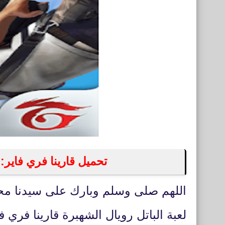
تحميل قارينا فري فاير: التطور e Fire 2020
اللهم صلى وسلم وبارك على سيدنا مح
لعبة الباتل رويال الشهبرة قارينا فر