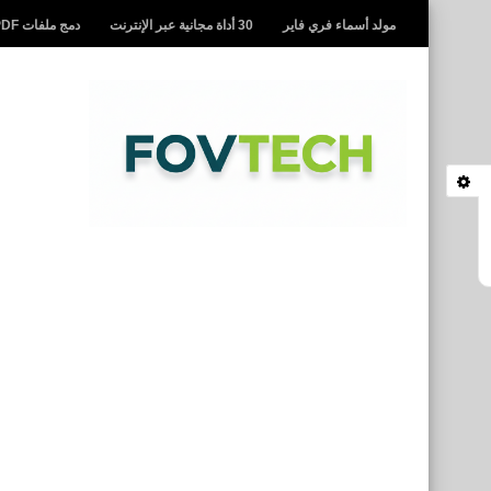
مولد أسماء فري فاير
30 أداة مجانية عبر الإنترنت
دمج ملفات PDF