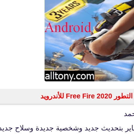
Fre للأندرويد
مد
ي فاير بتحديث جديد وشخصية جديدة وسلاح جديد
fovtech