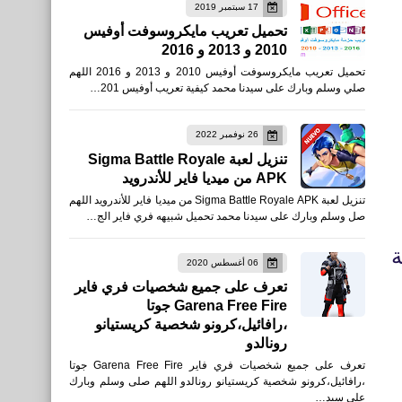
17 سبتمبر 2019
برامج كمبيوتر
تحميل تعريب مايكروسوفت أوفيس
2010 و 2013 و 2016
طريقة تغيير لغة المحاكي
تحميل تعريب مايكروسوفت أوفيس 2010 و 2013 و 2016 اللهم
الصيني من اللغة الصينية ألى
صلي وسلم وبارك على سيدنا محمد كيفية تعريب أوفيس 201…
اللغة الإنجليزية
26 نوفمبر 2022
تنزيل لعبة Sigma Battle Royale
APK من ميديا فاير للأندرويد
تنزيل لعبة Sigma Battle Royale APK من ميديا فاير للأندرويد اللهم
العاب
صل وسلم وبارك على سيدنا محمد تحميل شبيهه فري فاير الج…
تحميل لعبة T.D.Z. 3 Тёмный
ة
Путь - Сталквест в Зоне
06 أغسطس 2020
تعرف على جميع شخصيات فري فاير
للأندرويد xapk
Garena Free Fire جوتا
،رافائيل،كرونو شخصية كريستيانو
رونالدو
تعرف على جميع شخصيات فري فاير Garena Free Fire جوتا
العاب
،رافائيل،كرونو شخصية كريستيانو رونالدو اللهم صلى وسلم وبارك
على سيد…
تحميل لعبة سباق السيارات