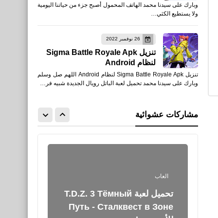
وبارك على سيدنا محمد الهاتف المحمول أصبح جزء من حياتنا اليومية
القوة الرونية - الفيتنامية للأيفون
ولا يستطيع الكثي…
والأندرويد XAPK
26 نوفمبر 2022
تنزيل Sigma Battle Royale Apk
لنظام Android
تنزيل Sigma Battle Royale Apk لنظام Android اللهم صل وسلم
برامج كمبيوتر
وبارك على سيدنا محمد تحميل لعبة الباتل رويال الجديدة شبيه فر…
طريقة تغيير لغة المحاكي
الصيني من اللغة الصينية ألى
مشاركات عشوائية
اللغة الإنجليزية
العاب
تحميل لعبة T.D.Z. 3 Тёмный
Путь - Сталквест в Зоне