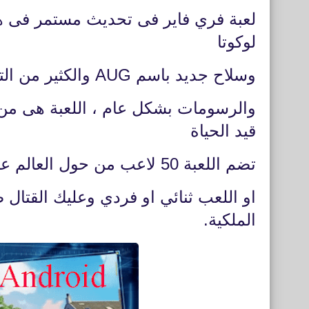
لعبة فري فاير فى تحديث مستمر فى ه
لوكوتا
وسلاح جديد باسم AUG والكثير من التعديلات الأخري مثل تحسين الجرافيك
والرسومات بشكل عام ، اللعبة هى من نو
قيد الحياة
تضم اللعبة 50 لاعب من حول العالم عبر الانترنت وتستطيع تكوين فريق من 4 لاعبين
او اللعب ثنائي او فردي وعليك القتال ض
الملكية.