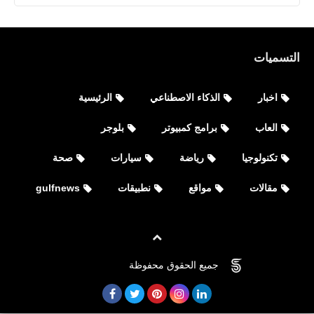
التسميات
اخبار
الذكاء الاصطناعي
الرئيسية
العاب
برامج كمبيوتر
بلوجر
تكنولوجيا
رياضة
سيارات
صحة
مقالات
مواقع
نطبيقات
gulfnews
العاب
جميع الحقوق محفوظة
©
FOVTECH
تحميل 2.3.0 PUBG MOBILE للأيفون
والأندرويد التحديث الجديد