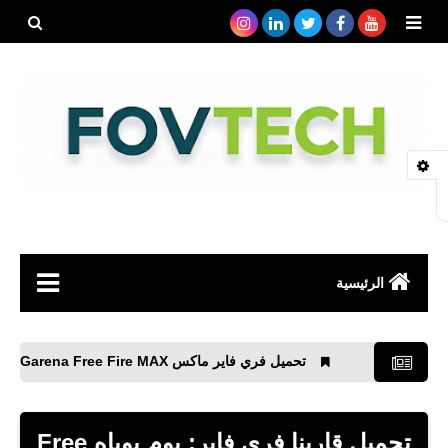
بحث هذه
المدونة
الإلكتروني
الرئيسية
صحة
تحميل فري فاير ماكس Garena Free Fire MAX لأجهزة iPhone و Android
رياضة
مواقع
تحميل قارينا فري فاير: يوم بوياه Free