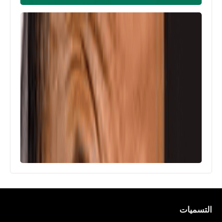
حساب حسن سليمان أبو فلة Hassan
Soliman AboFlah على اليوتيوب
Instagram
مواقع
رابط موقع ببجي الرسمي للشحن PUBG
Mobile
التسميات