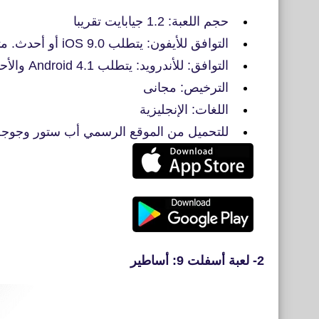
حجم اللعبة: 1.2 جيابايت تقريبا
التوافق للأيفون: يتطلب iOS 9.0 أو أحدث. ‫‏متوافق مع iPhone,‏ iPad و ‫iPod touch
التوافق: للأندرويد: يتطلب Android 4.1 والأحدث
الترخيص: مجانى
اللغات: الإنجليزية
للتحميل من الموقع الرسمي أب ستور وجوجل
2- لعبة أسفلت 9: أساطير