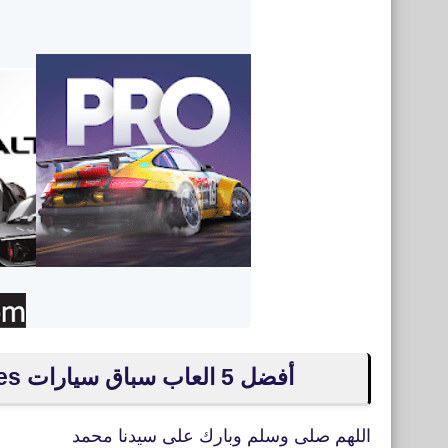
أفضل 5 العاب سباق سيارات Top 5 car racing games للأيفون والأندرويد
اللهم صلى وسلم وبارك على سيدنا محمد