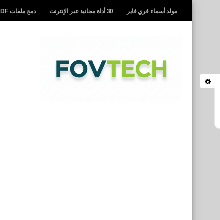
مولد أسماء فري فاير
30 أداة مجانية عبر الإنترنت
دمج ملفات PDF