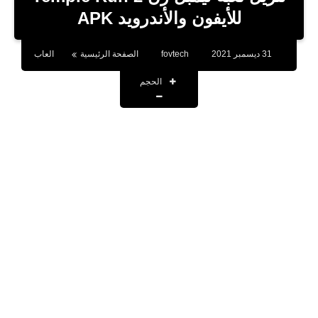
بلوجر
للأيفون والأندرويد APK
اخبار
31 ديسمبر 2021
fovtech
الصفحة الرئيسية
العاب
العاب
الحجم
برامج كمبيوتر
مقالات
تطبيقات
الذكاء الاصطناعي
اخبار الخليج
تكنولوجيا