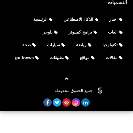
التسميات
اخبار
الذكاء الاصطناعي
الرئيسية
العاب
العاب
برامج كمبيوتر
بلوجر
تحميل لعبة Yu-Gi-Oh! Master Duel
تكنولوجيا
رياضة
سيارات
صحة
لأجهزة iPhone و iPad وAndroid
مقالات
مواقع
نطبيقات
gulfnews
جميع الحقوق محفوظة
©
FOVTECH
العاب
تحميل لعبة Football Strike Online