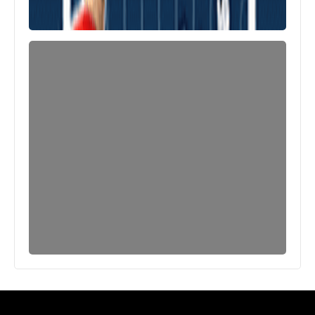
العاب
أفضل إعدادات حساسية Free Fire
للحصول الهيد شوت head shot 2022