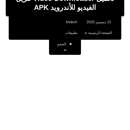
بلوجر
الفيديو للأندرويد APK
اخبار
15 ديسمبر 2020
fovtech
العاب
الصفحة الرئيسية
نطبيقات
برامج كمبيوتر
الحجم
مقالات
تطبيقات
الذكاء الاصطناعي
اخبار الخليج
تكنولوجيا