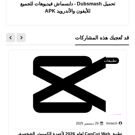
تحميل Dubsmash - دابسماش فيديوهات للجميع
للأيفون والأندرويد APK
قد تُعجبك هذه المشاركات
نطبيقات
fovtech
29 ديسمبر 2025
تطبيق CapCut Web لعام 2026 لأجهزة الكمبيوتر الشخصية،