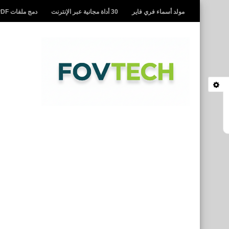
مولد أسماء فري فاير
30 أداة مجانية عبر الإنترنت
دمج ملفات PDF