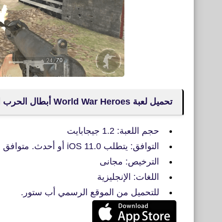
تحميل لعبة World War Heroes أبطال الحرب العالمية للأيفون
حجم اللعبة: 1.2 جيجابايت
التوافق: يتطلب iOS 11.0 أو أحدث. متوافق مع أجهزة iPhone و iPad و iPod touch
الترخيص: مجانى
اللغات: الإنجليزية
للتحميل من الموقع الرسمي أب ستور.