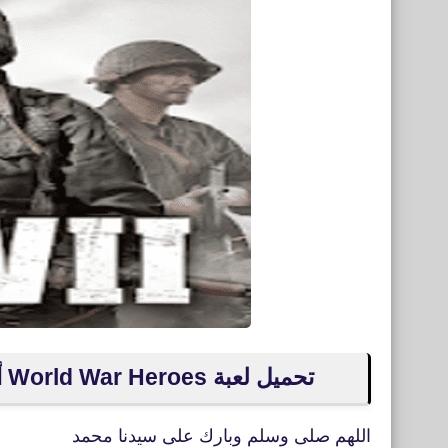
تحميل لعبة World War Heroes أبطال الحرب العالمية للأيفون والأندرويد APK
اللهم صلى وسلم وبارك على سيدنا محمد