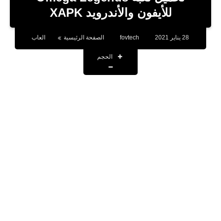
بلوجر
للأيفون والأندرويد XAPK
اخبار
28 يناير 2021
fovtech
الصفحة الرئيسية
العاب
العاب
الحجم
برامج كمبيوتر
مقالات
تطبيقات
الذكاء الاصطناعي
اخبار الخليج
تكنولوجيا