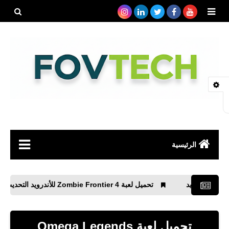
بحث هذه
المدونة
الإلكتروني
الرئيسية
صحة
تحميل لعبة Zombie Frontier 4‏ للأندرويد التحديث الجديد
رياضة
مواقع