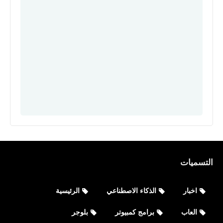
التسميات
برامج كمبيوتر
اخبار
الذكاء الاصطناعي
الرئيسية
ثلاث طرق لاسترجاع رسائل واتساب
المحذوفة مع عدم وجود نسخة احتياطية
العاب
برامج كمبيوتر
بلوجر