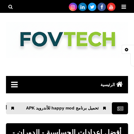
بحث هذه
المدونة
الإلكتروني
الرئيسية
صحة
تحميل برنامج happy mod للأندرويد APK
أكواد خدمات اتصا
رياضة
مواقع
أفضل إعدادات الحساسية - الدوران -