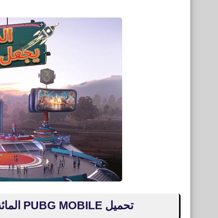
تحميل PUBG MOBILE المائة إيقاع للأيفون والأندرويد التحديث الجديد