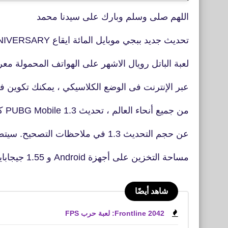
اللهم صلى وسلم وبارك على سيدنا محمد
تحديث جديد ببجي موبايل المائة ايقاع PUBG MOBILE 3RD ANNIVERSAR‪Y‬
لعبة الباتل رويال الاشهر على الهواتف المحمولة معركة مل
عبر الإنترنت فى الوضع الكلاسيكي ، يمكنك تكوين فريق 
من جميع أنحاء العالم ، تحديث PUBG Mobile 1.3 كشف مطورو PUBG Mobile
عن حجم التحديث 1.3 في ملاحظات التصحيح. سيتطلب التحديث 640 ميجابايت من
مساحة التخزين على أجهزة Android و 1.55 جيجابايت من مساحة التخزين على أجهزة iOS.
شاهد أيضًا
Frontline 2042: لعبة حرب FPS