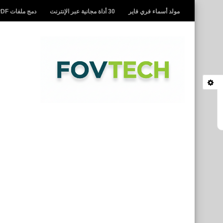
مولد أسماء فري فاير
30 أداة مجانية عبر الإنترنت
دمج ملفات PDF