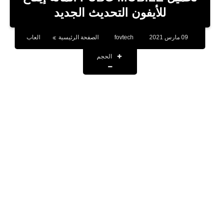
بلوجر
للأيفون التحديث الجديد
اخبار
09 مارس 2021
fovtech
الصفحة الرئيسية
العاب
العاب
الحجم
برامج كمبيوتر
مقالات
تطبيقات
الذكاء الاصطناعي
اخبار الخليج
تكنولوجيا