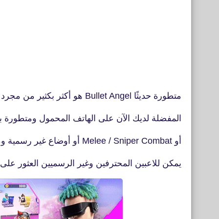
متطورة حديثًا Bullet Angel هو أكثر بكثير من مجرد طبعة جديدة. أوضاع الألعاب
المفضلة لديك الآن على الهاتف المحمول ومتطورة بغض النظر
أو Melee / Sniper Combat أو أوضاع غير رسمية ومضحكة مثل Chicken Run
يمكن للاعبين المحترفين وغير الرسميين العثور على ما يحلو ل