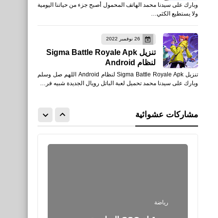
وبارك على سيدنا محمد الهاتف المحمول أصبح جزء من حياتنا اليومية
ARMORED CORE™ VI
ولا يستطيع الكثي…
FIRES OF RUBICON™
26 نوفمبر 2022
تنزيل Sigma Battle Royale Apk
لنظام Android
تنزيل Sigma Battle Royale Apk لنظام Android اللهم صل وسلم
وبارك على سيدنا محمد تحميل لعبة الباتل رويال الجديدة شبيه فر…
العاب
تحميل لعبة Sigmax APK
مشاركات عشوائية
1.1.0 Battle Royale للأندرويد
رياضة