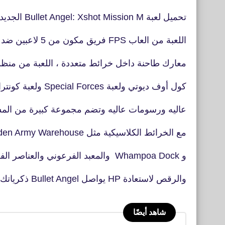
تحميل لعبة Bullet Angel: Xshot Mission M‏ الجديدة لعبة القتال والأكشن
اللعبة من العاب FPS فريق مكون من 5 لاعبين ضد فريق من 5 لاعبين أخرين
معارك طاحنة داخل خرائط متعددة ، اللعبة من منظ
كول أوف ديوتي ولعبة Special Forces ولعبة كونترا سترايك تتمتع اللعبة بجرافيك
عاليه ورسومات عاليه وتضم مجموعة كبيرة من الم
مع الخرائط الكلاسيكية مثل Aden Army Warehouse و The Ancient City of Loulan
و Whampoa Dock والمعبد الفرعوني والعناصر الفريدة مثل Mummy-Hero
والرقص لاستعادة HP يواصل Bullet Angel ذكرياتك في ساحة معركة متنقلة
شاهد أيضًا