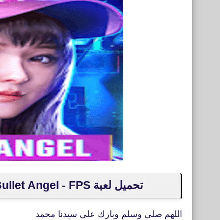
تحميل لعبة Bullet Angel - FPS للأندرويد XAPK شبيهة Special Forces
اللهم صلى وسلم وبارك على سيدنا محمد