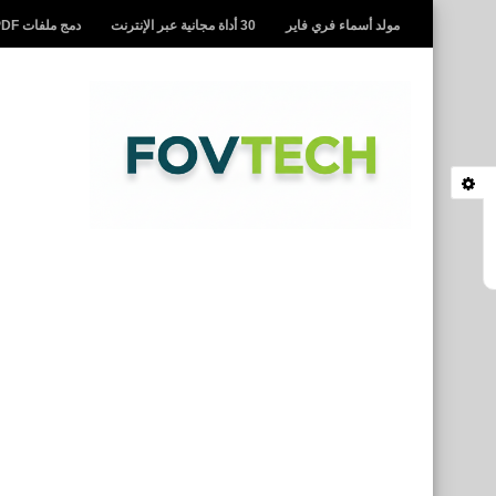
مولد أسماء فري فاير
30 أداة مجانية عبر الإنترنت
دمج ملفات PDF