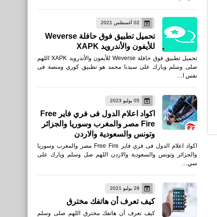
العاب
02 أغسطس 2021
تحميل لعبة Rally One : Race
تحميل تطبيق فوق حافلة Weverse
to glory للأندرويد APK
للأيفون والأندرويد XAPK
تحميل تطبيق فوق حافلة Weverse للأيفون والأندرويد XAPK اللهم
صلى وسلم وبارك على سيدنا محمد هو تطبيق كوري ومنصة فى
نفس ا…
05 يوليو 2023
العاب
اكواد اعلام الدول فى فري فاير Free
Fire مصر والمغرب وسوريا والجزائر
تنزيل لعبة MG: Online Gun
وتونس والسعودية والاردن
Shooting Games للأندرويد
اكواد اعلام الدول فى فري فاير Free Fire مصر والمغرب وسوريا
والجزائر وتونس والسعودية والاردن اللهم صل وسلم وبارك على
سي…
29 يوليو 2021
العاب
كيف تعرف أن هاتفك مخترق
متطلبات تشغيل لعبة
كيف تعرف أن هاتفك مخترق اللهم صلى وسلم