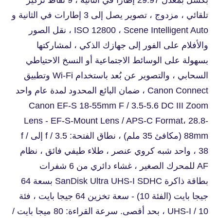
تلقائي ، مزدوج ، تصوير يصل إلى 3 إطارات في الثانية و
ISO 12800 ، Scene Intelligent Auto ، نقل الصور
والأفلام على الفور إلى جهازك الذكي ، لمشاركتها
بسهولة على الوسائط الاجتماعية أو النسخ الاحتياطي
السحابي ، والتصوير عن بُعد باستخدام Wi-Fi وتطبيق
Canon Connect ، ضمان البائع المحدود لمدة عام واحد
Canon EF-S 18-55mm F / 3.5-5.6 DC III Zoom
Lens - EF-S-Mount Lens / APS-C Format، 28.8-
88mm (مكافئ 35 ملم) ، نطاق الفتحة: f / 3.5 إلى f /
38 ، واحد شبه كروي عنصر ، طلاء طيفي فائق ، نظام
AF للمحرك الصغير ، غشاء دائري من 6 شفرات
بطاقة ذاكرة SanDisk Ultra UHS-I SDHC بسعة 64
جيجا بايت (الفئة 10) - سعة تخزين 64 جيجا بايت ، فئة
10 / UHS-I ، بحد أقصى. سرعة القراءة: 80 ميجا بايت /