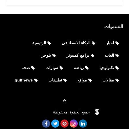
التسميات
اخبار
الذكاء الاصطناعي
الرئيسية
العاب
برامج كمبيوتر
بلوجر
العاب
تكنولوجيا
رياضة
سيارات
صحة
تحميل لعبة 144PRecord FPS للهواتف
المحمولة
مقالات
مواقع
نطبيقات
gulfnews
جميع الحقوق محفوظة
©
FOVTECH