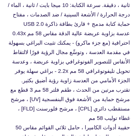
ثانية ، دقيقة. سرعة الكتابة: 10 ميجا بايت / ثانية ، الماء /
درجة الحرارة / الأشعة السينية / ضد الصدمات ، مفتاح
حماية كتابة مدمج + قارئ بطاقة ذاكرة USB 2.0
عدسة بزاوية عريضة عالية الدقة مقاس 58 مم 0.43x
احترافية (مع جزء ماكرو) - يمكنك تثبيت البراغي بسهولة
في مقدمة العدسة ، وتوسِّع مجال الرؤية فورًا لالتقاط
الأنفاس للتصوير الفوتوغرافي بزاوية عريضة ، وعدسة
تحويل تليفوتوغرافي 58 مم 2.2x - براغي سهلة يوفر
الجزء الأمامي من العدسة زاوية رؤية أضيق بكثير.
تقترب مرتين من الحدث ، طقم فلتر 58 مم 3 قطع مع
مرشح حماية من الأشعة فوق البنفسجية [UV] ، مرشح
مستقطب دائري [CPL] ، مرشح فلورسنت [FLD] ،
غطاء توليب 58 مم
حقيبة أدوات الكاميرا ، حامل ثلاثي القوائم مقاس 50