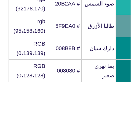
ضوء الشمس
# 20B2AA
(32178.170)
rgb
طالبا الأزرق
# 5F9EA0
(95،158،160)
RGB
دارك سيان
# 008B8B
(0،139،139)
بط نهري
RGB
# 008080
صغير
(0،128،128)