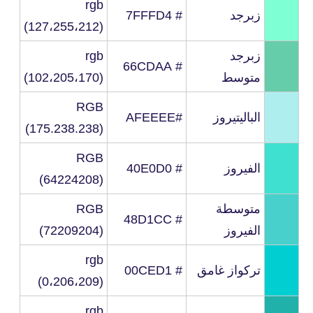
rgb
زبرجد
# 7FFFD4
(127،255،212)
زبرجد
rgb
# 66CDAA
متوسط
(102،205،170)
RGB
الباليتيروز
#AFEEEE
(175.238.238)
RGB
الفيروز
# 40E0D0
(64224208)
متوسطة
RGB
# 48D1CC
الفيروز
(72209204)
rgb
تركواز غامق
# 00CED1
(0،206،209)
rgb