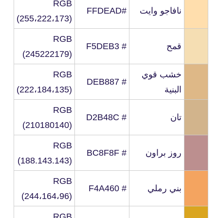
RGB
نافاجو وايت
#FFDEAD
(255،222،173)
RGB
قمح
# F5DEB3
(245222179)
خشب قوي
RGB
# DEB887
البنية
(222،184،135)
RGB
تان
# D2B48C
(210180140)
RGB
روز براون
# BC8F8F
(188.143.143)
RGB
بني رملي
# F4A460
(244،164،96)
RGB