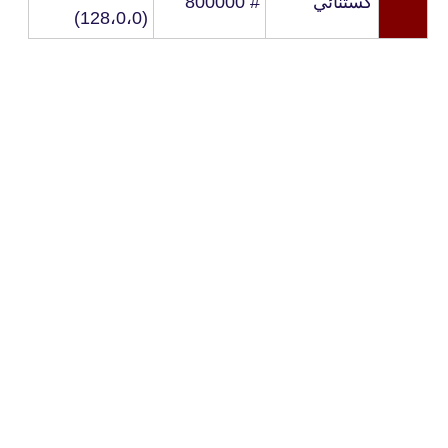
كستنائي
# 800000
(128،0،0)