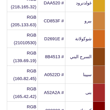
غولدنرود
# DAA520
(218،165،32)
RGB
بيرو
# CD853F
(205،133،63)
RGB
شوكولاتة
# D2691E
(21010530)
RGB
السرج البني
# 8B4513
(139،69،19)
RGB
سيينا
# A0522D
(160،82،45)
RGB
بنى
# A52A2A
(165،42،42)
RGB