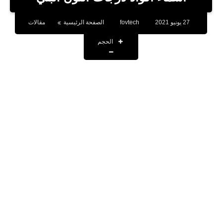
بلوجر
27 يونيو 2021
fovtech
الصفحة الرئيسية
مقالات
اخبار
الحجم
العاب
برامج كمبيوتر
مقالات
تطبيقات
الذكاء الاصطناعي
اخبار الخليج
تكنولوجيا