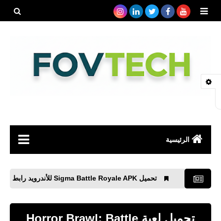
بحث هذه
المدونة
الإلكتروني
الرئيسية
صحة
تحميل Sigma Battle Royale APK للأندرويد رابط مباشر من MediaFire
رياضة
مواقع
تحميل لعبة Horror Brawl: Battle