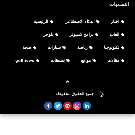
التسميات
اخبار
الذكاء الاصطناعي
الرئيسية
العاب
برامج كمبيوتر
بلوجر
تكنولوجيا
رياضة
سيارات
صحة
مقالات
مواقع
نطبيقات
gulfnews
العاب
متطلبات تشغيل لعبة Iron Sight
جميع الحقوق محفوظة
©
FOVTECH
للكمبيوتر ايرون سايت