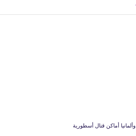
fovtech
24 يناير 2024
fovtech
24 يناير 2024
، وألمانيا أماكن قتال أسطورية