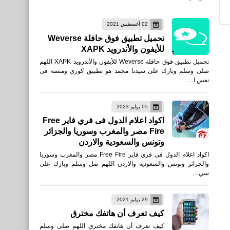
تحميل فري فاير الفوضى Free
02 أغسطس 2021
Fire: The Chaos‏ للأندرويد
تحميل تطبيق فوق حافلة Weverse
والأيفون 1.103.1
للأيفون والأندرويد XAPK
تحميل تطبيق فوق حافلة Weverse للأيفون والأندرويد XAPK اللهم
صلى وسلم وبارك على سيدنا محمد هو تطبيق كوري ومنصة فى
نفس ا…
العاب
05 يوليو 2023
تحميل فري فاير الفوضى
اكواد اعلام الدول فى فري فاير Free
Fire مصر والمغرب وسوريا والجزائر
1.103.1 الأصليه 2024 Free
وتونس والسعودية والاردن
fire للأندرويد وللإيفون
اكواد اعلام الدول فى فري فاير Free Fire مصر والمغرب وسوريا
والجزائر وتونس والسعودية والاردن اللهم صل وسلم وبارك على
سي…
29 يوليو 2021
العاب
كيف تعرف أن هاتفك مخترق
تحميل فري فاير ماكس
كيف تعرف أن هاتفك مخترق اللهم صلى وسلم