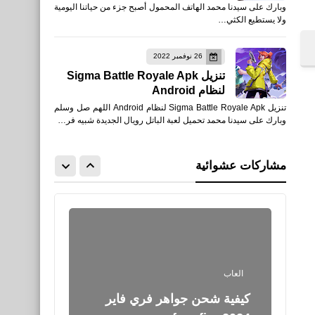
وبارك على سيدنا محمد الهاتف المحمول أصبح جزء من حياتنا اليومية
Garena Free Fire MAX
ولا يستطيع الكثي…
2.103.1لأجهزة APK Android
26 نوفمبر 2022
تنزيل Sigma Battle Royale Apk
لنظام Android
تنزيل Sigma Battle Royale Apk لنظام Android اللهم صل وسلم
العاب
وبارك على سيدنا محمد تحميل لعبة الباتل رويال الجديدة شبيه فر…
تحميل Free Fire: The
Chaos فري فاير الفوضى
مشاركات عشوائية
لأجهزة iPhone وiPad
العاب
كيفية شحن جواهر فري فاير