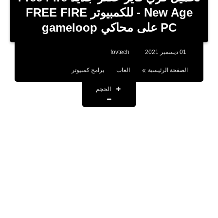
بلوجر
- New Age للكمبيوتر FREE FIRE
PC على محاكي gameloop
اخبار
العاب
01 ديسمبر 2021
fovtech
برامج كمبيوتر
الصفحة الرئيسية
العاب
برامج كمبيوتر
مقالات
الحجم
تطبيقات
الذكاء الاصطناعي
اخبار الخليج
تكنولوجيا