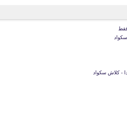
fovtech
فقط
26 أكتوبر 2019
سكواد
ا - كلاش سكواد
fovtech
25 أكتوبر 2019