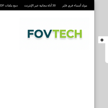
مولد أسماء فري فاير
30 أداة مجانية عبر الإنترنت
دمج ملفات PDF