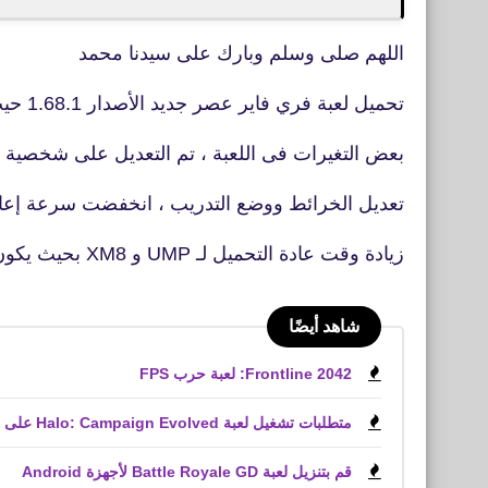
اللهم صلى وسلم وبارك على سيدنا محمد
تحميل لعبة فري فاير عصر جديد الأصدار 1.68.1 حيث يضم هذا التحديث
بعض التغيرات فى اللعبة ، تم التعديل على شخصية كر
تعديل الخرائط ووضع التدريب ، انخفضت سرعة إعا
زيادة وقت عادة التحميل لـ UMP و XM8 بحيث يكون للاعبين نافذة أكبر
شاهد أيضًا
Frontline 2042: لعبة حرب FPS
متطلبات تشغيل لعبة Halo: Campaign Evolved على الكمبيوتر الشخصي
قم بتنزيل لعبة Battle Royale GD لأجهزة Android