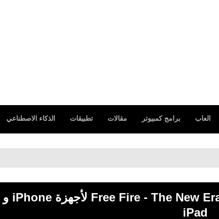
العاب
برامج كمبيوتر
مقالات
تطبيقات
الذكاء الاصطناعي
تحميل قارينا فري فاير: عصر جديد Free Fire - The New Era لأجهزة iPhone و
iPad