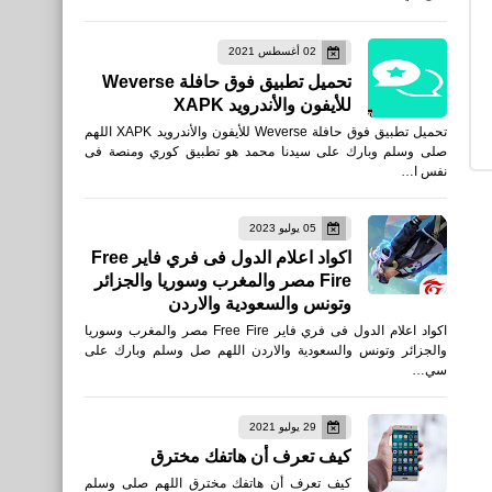
موقع لتقطيع مقاطع الصوت
02 أغسطس 2021
والفيديو وضغط ملفات PDF
تحميل تطبيق فوق حافلة Weverse
على الانترنت بدون برامج
للأيفون والأندرويد XAPK
تحميل تطبيق فوق حافلة Weverse للأيفون والأندرويد XAPK اللهم
صلى وسلم وبارك على سيدنا محمد هو تطبيق كوري ومنصة فى
نفس ا…
05 يوليو 2023
برامج كمبيوتر
اكواد اعلام الدول فى فري فاير Free
Fire مصر والمغرب وسوريا والجزائر
تحميل برنامج Image To PDF
وتونس والسعودية والاردن
مجانًا تحويل الصور الى PDF
اكواد اعلام الدول فى فري فاير Free Fire مصر والمغرب وسوريا
والجزائر وتونس والسعودية والاردن اللهم صل وسلم وبارك على
سي…
29 يوليو 2021
كيف تعرف أن هاتفك مخترق
صحة
كيف تعرف أن هاتفك مخترق اللهم صلى وسلم