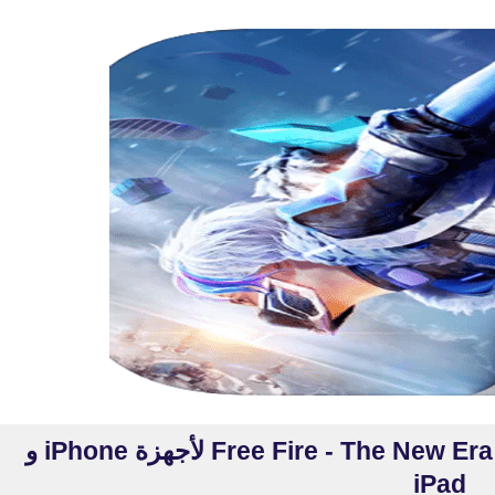
تحميل قارينا فري فاير: عصر جديد Free Fire - The New Era لأجهزة iPhone و
iPad
fovtech