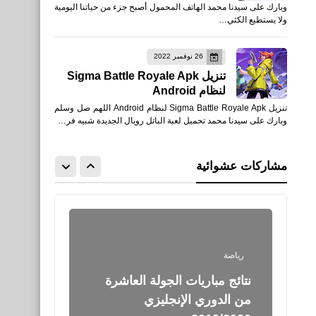
وبارك على سيدنا محمد الهاتف المحمول أصبح جزء من حياتنا اليومية
أسباب وأعراض أنخفاض ضغط
ولا يستطيع الكثي…
الدم
26 نوفمبر 2022
تنزيل Sigma Battle Royale Apk
لنظام Android
تنزيل Sigma Battle Royale Apk لنظام Android اللهم صل وسلم
وبارك على سيدنا محمد تحميل لعبة الباتل رويال الجديدة شبيه فر…
برامج كمبيوتر
برنامج مجاني لتصوير شاشة
مشاركات عشوائية
الكمبيوتر فيديو بجودة عالية
رياضة
نتائج مباريات الجولة العاشرة
من الدوري الإنجليزي