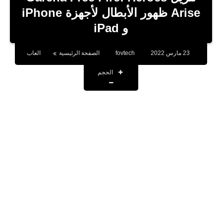
بلوجر
Arise ظهور الأبطال لأجهزة iPhone
و iPad
اخبار
العاب
23 مارس 2022
fovtech
الصفحة الرئيسية
العاب
برامج كمبيوتر
الحجم
مقالات
تطبيقات
الذكاء الاصطناعي
اخبار الخليج
تكنولوجيا