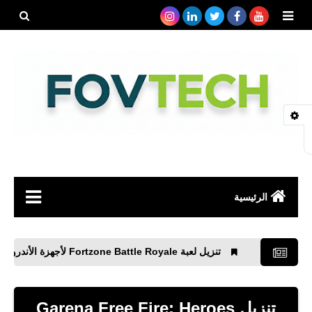
بحث هذه
المدونة
الإلكتروني
الرئيسية
صحة
تنزيل لعبة Fortzone Battle Royale لأجهزة الأندرويد
متطلبات 
رياضة
مواقع
تنزيل Garena Free Fire: Heroes