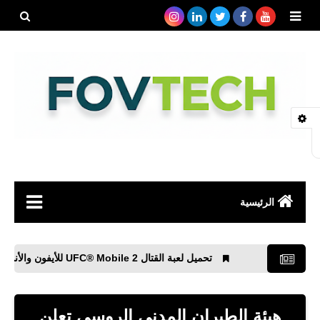
بحث هذه
المدونة
الإلكتروني
الرئيسية
صحة
تحميل لعبة القتال UFC® Mobile 2‏ للأيفون والأندرويد
رياضة
مواقع
هيئة الطيران المدنى الروسى تعلن