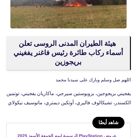
هيئة الطيران المدنى الروسى تعلن
أسماء ركاب طائرة رئيس فاغنر يفغيني
بريجوزين
اللهم صل وسلم وبارك على سيدنا محمد
يفجيني بريجوجين، بروبوستين سيرجي، ماكاريان يفجيني، توتمين
الكسندر، تشيكالوف فاليري، أوتكين ديمتري، ماتوسيف نيكولاي
شاهد أيضًا
عروض PlayStation الرسمية ليوم الجمعة الأسود 2025