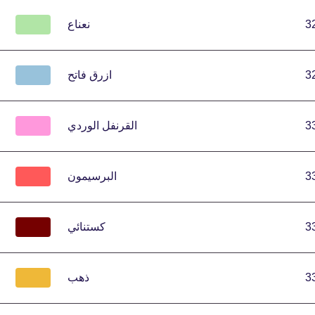
3
نعناع
3
ازرق فاتح
3
القرنفل الوردي
3
البرسيمون
3
كستنائي
3
ذهب