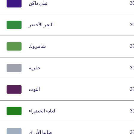
3
نيلي داكن
3
البحر الأخضر
3
شامروك
3
حفرية
3
التوت
3
الغابة الخضراء
3
طالبا الأزرق