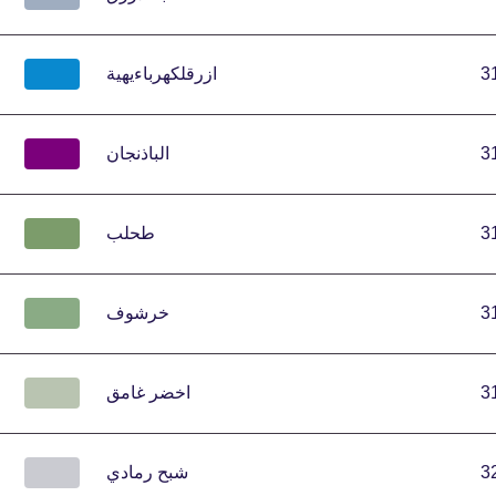
3
ازرقلكهرباءيهية
3
الباذنجان
3
طحلب
3
خرشوف
3
اخضر غامق
3
شبح رمادي