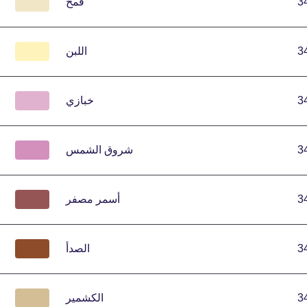
3
قمح
3
اللبن
3
خبازي
3
شروق الشمس
3
أسمر مصفر
3
الصدأ
3
الكشمير