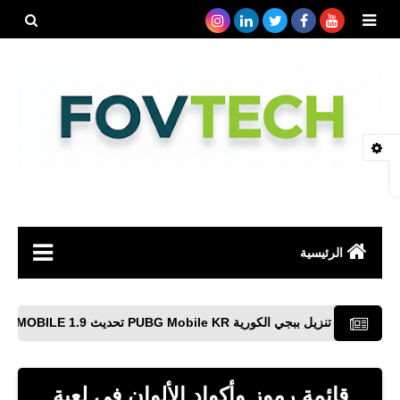
بحث هذه
المدونة
الإلكتروني
الرئيسية
صحة
تنزيل ببجي الكورية PUBG Mobile KR تحديث PUBG MOBILE 1.9
رياضة
مواقع
قائمة رموز وأكواد الألوان فى لعبة