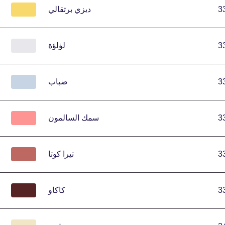
3
ديزي برتقالي
3
لؤلؤة
3
ضباب
3
سمك السالمون
3
تيرا كوتا
3
كاكاو