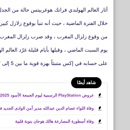
أثار العالم الهولندي فرانك هوغربيتس حالة من الجد
خلال الفترة الماضية ، حيث أنه تنبأ بوقوع زلازل كبير
من وقوع زلزال المغرب ، وقد ضرب زلزال المغرب بقوة 7 
يوم السبت الماضي ، وقبلها بأيام قليلة غرّد العالم ال
على حسابه في إكس متنبئاً بهزة قوية ما بين 5 إلى 7 سبتمبر
شاهد أيضًا
عروض PlayStation الرسمية ليوم الجمعة الأسود 2025 لعبة Battlefield 6
وفاة اللواء عصام الدين عبدالله مدير أمن الوادى الجديد 
وفاة أسطورة المصارعة هالك هوجان بنوبة قلبية