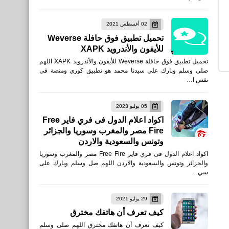
العاب
02 أغسطس 2021
تحميل لعبة eFootball™ 2022
تحميل تطبيق فوق حافلة Weverse
للأيفون والأندرويد
للأيفون والأندرويد XAPK
تحميل تطبيق فوق حافلة Weverse للأيفون والأندرويد XAPK اللهم
صلى وسلم وبارك على سيدنا محمد هو تطبيق كوري ومنصة فى
نفس ا…
العاب
05 يوليو 2023
تحميل لعبة كرة القدم الجديدة
اكواد اعلام الدول فى فري فاير Free
Fire مصر والمغرب وسوريا والجزائر
EA SPORTS Tactical
وتونس والسعودية والاردن
Football
اكواد اعلام الدول فى فري فاير Free Fire مصر والمغرب وسوريا
والجزائر وتونس والسعودية والاردن اللهم صل وسلم وبارك على
سي…
29 يوليو 2021
العاب
كيف تعرف أن هاتفك مخترق
تحميل لعبة البقاء على قيد
كيف تعرف أن هاتفك مخترق اللهم صلى وسلم