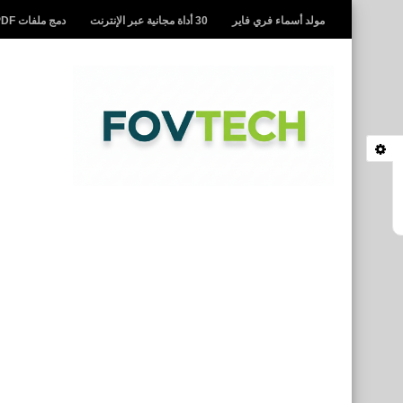
مولد أسماء فري فاير
30 أداة مجانية عبر الإنترنت
دمج ملفات PDF