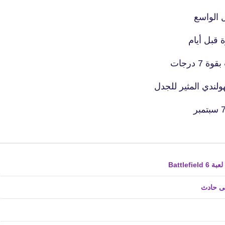
25 مايو 2022
ل الواسع
ة قبل أيام
درجات
هولندي المثير للجدل
fovtech
22 يونيو 2022
فى حادث
fovtech
01 يونيو 2022