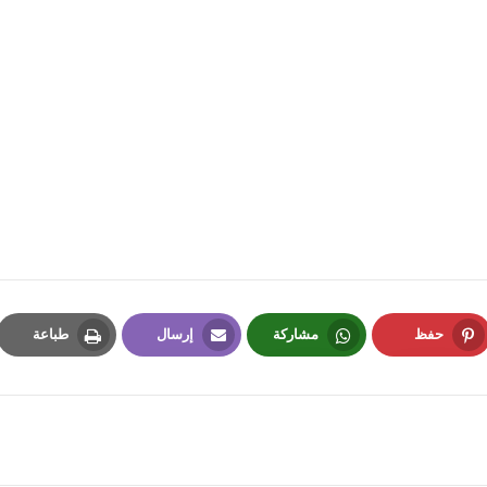
fovtech
01 يونيو 2022
fovtech
حفظ
مشاركة
إرسال
طباعة
26 مايو 2022
Print
Email
Whatsapp
Pinterest