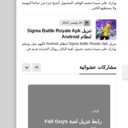
وبارك على سيدنا محمد الهاتف المحمول أصبح جزء من حياتنا اليومية
الحياة ZOZ: Final Hour
ولا يستطيع الكثي…
الجديدة
26 نوفمبر 2022
تنزيل Sigma Battle Royale Apk
لنظام Android
العاب
تنزيل Sigma Battle Royale Apk لنظام Android اللهم صل وسلم
تحميل فري فاير ماكس
وبارك على سيدنا محمد تحميل لعبة الباتل رويال الجديدة شبيه فر…
Garena Free Fire MAX
2.90.1 لأجهزة XAPK
مشاركات عشوائية
Android
العاب
رابط تنزيل لعبة Fall Guys