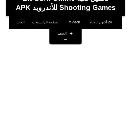
بلوجر
Shooting Games للأندرويد APK
اخبار
24 أكتوبر 2023
fovtech
الصفحة الرئيسية
العاب
العاب
الحجم
برامج كمبيوتر
مقالات
تطبيقات
الذكاء الاصطناعي
اخبار الخليج
تكنولوجيا