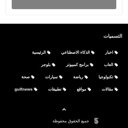
هدفي محمد صلاح فى واتفورد
التسميات
اخبار
الذكاء الاصطناعي
الرئيسية
العاب
برامج كمبيوتر
بلوجر
رياضة
تكنولوجيا
رياضة
سيارات
صحة
نتائج مباريات الجولة السابعة عشرة من
مقالات
مواقع
نطبيقات
gulfnews
الدوري الإنجليزي 2019/2020
جميع الحقوق محفوظة
©
FOVTECH