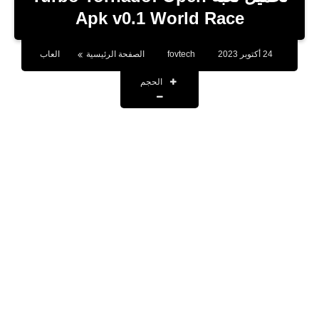
بلوجر
World Race‏ Apk v0.1
اخبار
24 أكتوبر 2023
fovtech
الصفحة الرئيسية
العاب
العاب
الحجم
برامج كمبيوتر
مقالات
تطبيقات
الذكاء الاصطناعي
اخبار الخليج
تكنولوجيا