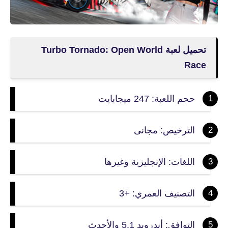
تحميل لعبة Turbo Tornado: Open World
Race‏
حجم اللعبة: 247 ميجابايت
الترخيص: مجانى
اللغات: الإنجليزية وغيرها
التصنيف العمري: +3
التوافق: أندرويد 5.1 والأحدث