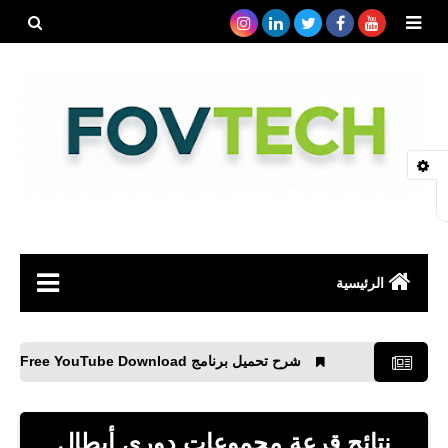
بحث هذه
المدونة
الإلكتروني
الرئيسية
صحة
شرح تحميل برنامج Free YouTube Download لتحميل الفديوهات من اليوتيوب
رياضة
مواقع
نتائج قرعة مجموعات دوري أبطال