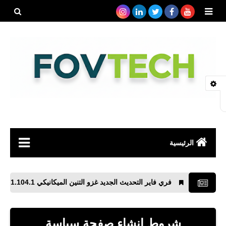
بحث هذه
المدونة
الإلكتروني
الرئيسية
صحة
فري فاير التحديث الجديد غزو التنين الميكانيكي 1.104.1 Free Fire للأيفون والأندرويد
رياضة
مواقع
شروط إنشاء صفحة سياسة