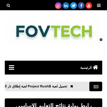
بحث هذه
المدونة
الإلكتروني
الرئيسية
صحة
تحميل لعبة Project RushB لعبة إطلاق نار الجديدة
رياضة
مواقع
رابط بوابة نتائج التعليم الاساسي