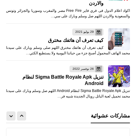
والاردن
اكواد اعلام الدول فى فري فاير Free Fire مصر والمغرب وسوريا والجزائر وتونس
والسعودية والاردن اللهم صل وسلم وبارك على سي…
29 يوليو 2021
كيف تعرف أن هاتفك مخترق
كيف تعرف أن هاتفك مخترق اللهم صلى وسلم وبارك على سيدنا
محمد الهاتف المحمول أصبح جزء من حياتنا اليومية ولا يستطيع الكثي…
26 نوفمبر 2022
تنزيل Sigma Battle Royale Apk لنظام
Android
تنزيل Sigma Battle Royale Apk لنظام Android اللهم صل وسلم وبارك على سيدنا
محمد تحميل لعبة الباتل رويال الجديدة شبيه فر…
مشاركات عشوائية