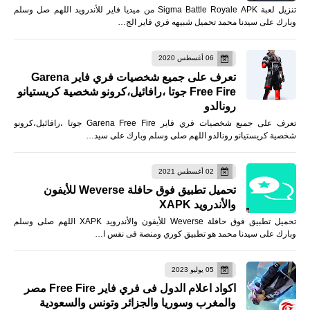
تنزيل لعبة Sigma Battle Royale APK من ميديا فاير للأندرويد اللهم صل وسلم
وبارك على سيدنا محمد تحميل شبيهه فري فاير الج…
06 أغسطس 2020
تعرف على جميع شخصيات فري فاير Garena
Free Fire جوتا ،رافائيل،كرونو شخصية كريستيانو
رونالدو
تعرف على جميع شخصيات فري فاير Garena Free Fire جوتا ،رافائيل،كرونو
شخصية كريستيانو رونالدو اللهم صلى وسلم وبارك على سيد…
02 أغسطس 2021
تحميل تطبيق فوق حافلة Weverse للأيفون
والأندرويد XAPK
تحميل تطبيق فوق حافلة Weverse للأيفون والأندرويد XAPK اللهم صلى وسلم
وبارك على سيدنا محمد هو تطبيق كوري ومنصة فى نفس ا…
05 يوليو 2023
اكواد اعلام الدول فى فري فاير Free Fire مصر
والمغرب وسوريا والجزائر وتونس والسعودية